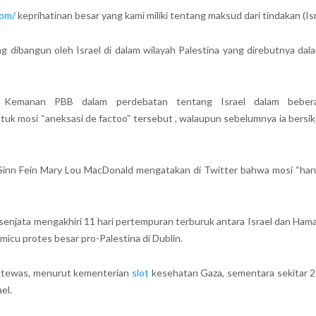
com/
keprihatinan besar yang kami miliki tentang maksud dari tindakan (Is
bangun oleh Israel di dalam wilayah Palestina yang direbutnya dala
 Kemanan PBB dalam perdebatan tentang Israel dalam bebera
ntuk mosi “aneksasi de factoo” tersebut , walaupun sebelumnya ia bers
 Sinn Fein Mary Lou MacDonald mengatakan di Twitter bahwa mosi “har
 senjata mengakhiri 11 hari pertempuran terburuk antara Israel dan Ham
emicu protes besar pro-Palestina di Dublin.
k tewas, menurut kementerian
slot
kesehatan Gaza, sementara sekitar 2.0
el.