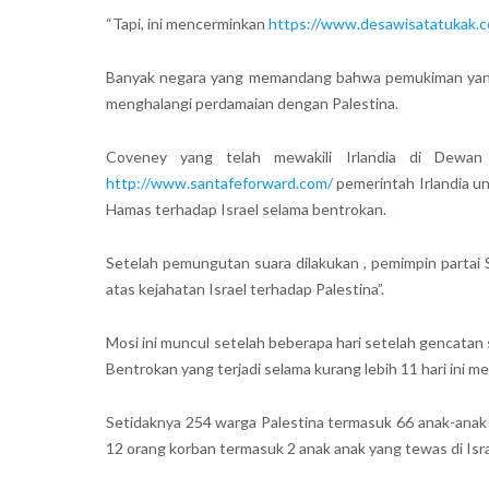
“Tapi, ini mencerminkan
https://www.desawisatatukak.
Banyak negara yang memandang bahwa pemukiman yang di
menghalangi perdamaian dengan Palestina.
Coveney yang telah mewakili Irlandia di Dewan
http://www.santafeforward.com/
pemerintah Irlandia u
Hamas terhadap Israel selama bentrokan.
Setelah pemungutan suara dilakukan , pemimpin partai
atas kejahatan Israel terhadap Palestina”.
Mosi ini muncul setelah beberapa hari setelah gencatan
Bentrokan yang terjadi selama kurang lebih 11 hari ini m
Setidaknya 254 warga Palestina termasuk 66 anak-ana
12 orang korban termasuk 2 anak anak yang tewas di Isra