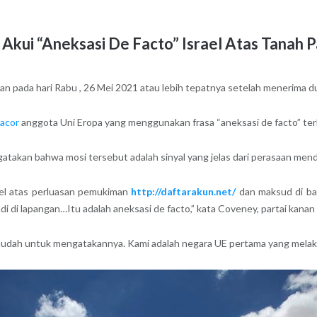
a Akui “Aneksasi De Facto” Israel Atas Tanah P
rkan pada hari Rabu , 26 Mei 2021 atau lebih tepatnya setelah menerima d
Gacor
anggota Uni Eropa yang menggunakan frasa “aneksasi de facto” terk
atakan bahwa mosi tersebut adalah sinyal yang jelas dari perasaan mend
srael atas perluasan pemukiman
http://daftarakun.net/
dan maksud di ba
i di lapangan…Itu adalah aneksasi de facto,” kata Coveney, partai kanan
 mudah untuk mengatakannya. Kami adalah negara UE pertama yang melak