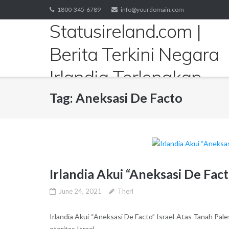
Skip
1800-345-6789
info@yourdomain.com
to
Statusireland.com |
content
Berita Terkini Negara
Irlandia Terlengkap
Tag:
Aneksasi De Facto
Irlandia Akui “Aneksasi De Fact
June 24, 2021
Therl
Irlandia Akui “Aneksasi De Facto” Israel Atas Tanah Pal
otoritas Israel.