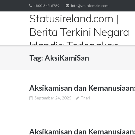
Skip
1800-345-6789
info@yourdomain.com
to
Statusireland.com |
content
Berita Terkini Negara
Irlandia Terlengkap
Tag:
AksiKamiSan
Aksikamisan dan Kemanusiaan
September 24, 2025
Therl
Aksikamisan dan Kemanusiaan