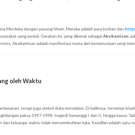
stana Merdeka dengan payung hitam. Mereka adalah para korban dan
http
syarakat yang peduli. Gerakan ini, yang dikenal sebagai
Aksikamisan
, a
 protes, Aksikamisan adalah manifestasi nyata dari kemanusiaan yang men
ang oleh Waktu
awanan, tetapi juga simbol duka mendalam. Di baliknya, tersemat kisah-
penghilangan paksa 1997-1998, tragedi Semanggi I dan II, hingga kasus Ta
n dan keluarga, waktu tidak menyembuhkan luka. Keadilan adalah satu-s