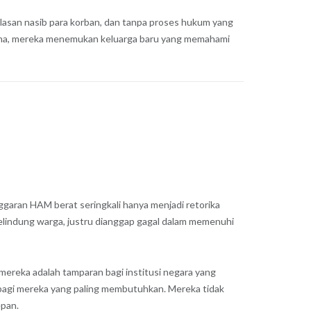
asan nasib para korban, dan tanpa proses hukum yang
Di sana, mereka menemukan keluarga baru yang memahami
ggaran HAM berat seringkali hanya menjadi retorika
pelindung warga, justru dianggap gagal dalam memenuhi
 mereka adalah tamparan bagi institusi negara yang
n bagi mereka yang paling membutuhkan. Mereka tidak
epan.