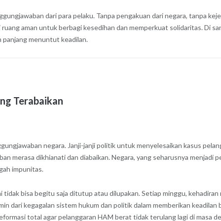
ngjawaban dari para pelaku. Tanpa pengakuan dari negara, tanpa kejel
enjadi ruang aman untuk berbagi kesedihan dan memperkuat solidaritas. 
n panjang menuntut keadilan.
ng Terabaikan
ungjawaban negara. Janji-janji politik untuk menyelesaikan kasus pelan
rban merasa dikhianati dan diabaikan. Negara, yang seharusnya menjadi 
gah impunitas.
idak bisa begitu saja ditutup atau dilupakan. Setiap minggu, kehadiran
rmin dari kegagalan sistem hukum dan politik dalam memberikan keadila
ormasi total agar pelanggaran HAM berat tidak terulang lagi di masa d