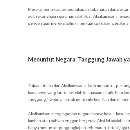
Mereka menuntut pengungkapan kebenaran dan pertanggu
adil, rekonsiliasi sejati hanyalah ilusi. Aksikamisan m
penderitaan mereka, saling menguatkan dalam perjalana
Menuntut Negara: Tanggung Jawab ya
Tujuan utama dari Aksikamisan adalah menuntut pertangg
kampanye yang luntur setelah kekuasaan diraih. Para ko
tanggung jawabnya untuk menjamin keadilan dan mence
Aksikamisan mengingatkan negara bahwa kasus-kasus ini t
lamban atau bahkan enggan bergerak. Aksi ini adalah ce
hanya menuntut pengungkapan kebenaran, tetapi juga ref