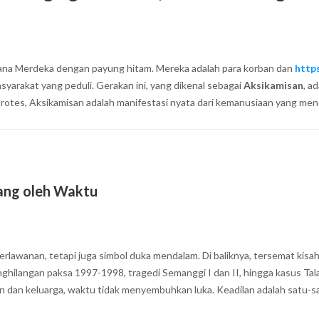
stana Merdeka dengan payung hitam. Mereka adalah para korban dan
http
syarakat yang peduli. Gerakan ini, yang dikenal sebagai
Aksikamisan
, a
 protes, Aksikamisan adalah manifestasi nyata dari kemanusiaan yang men
ang oleh Waktu
awanan, tetapi juga simbol duka mendalam. Di baliknya, tersemat kisah-
penghilangan paksa 1997-1998, tragedi Semanggi I dan II, hingga kasus Ta
n dan keluarga, waktu tidak menyembuhkan luka. Keadilan adalah satu-s