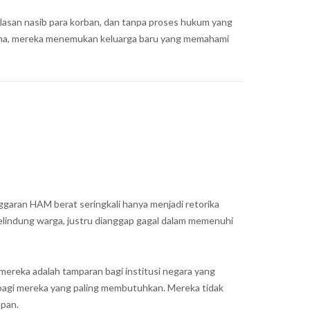
asan nasib para korban, dan tanpa proses hukum yang
Di sana, mereka menemukan keluarga baru yang memahami
ggaran HAM berat seringkali hanya menjadi retorika
pelindung warga, justru dianggap gagal dalam memenuhi
 mereka adalah tamparan bagi institusi negara yang
n bagi mereka yang paling membutuhkan. Mereka tidak
epan.