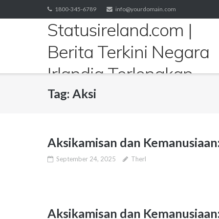
Skip
1800-345-6789
info@yourdomain.com
to
Statusireland.com |
content
Berita Terkini Negara
Irlandia Terlengkap
Tag:
Aksi
Aksikamisan dan Kemanusiaan
September 24, 2025
Therl
Aksikamisan dan Kemanusiaan