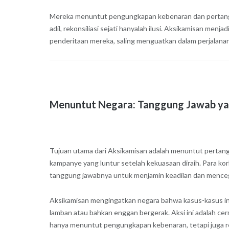
Mereka menuntut pengungkapan kebenaran dan pertanggu
adil, rekonsiliasi sejati hanyalah ilusi. Aksikamisan m
penderitaan mereka, saling menguatkan dalam perjalana
Menuntut Negara: Tanggung Jawab ya
Tujuan utama dari Aksikamisan adalah menuntut pertangg
kampanye yang luntur setelah kekuasaan diraih. Para ko
tanggung jawabnya untuk menjamin keadilan dan mence
Aksikamisan mengingatkan negara bahwa kasus-kasus ini t
lamban atau bahkan enggan bergerak. Aksi ini adalah ce
hanya menuntut pengungkapan kebenaran, tetapi juga ref