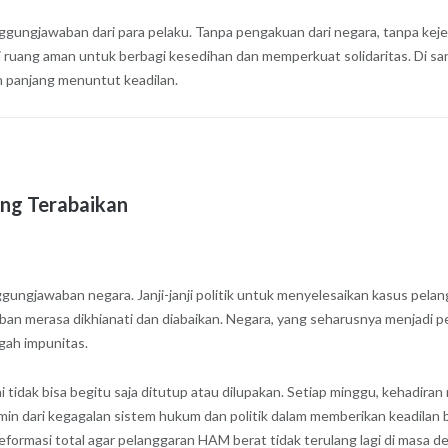
ngjawaban dari para pelaku. Tanpa pengakuan dari negara, tanpa kejel
enjadi ruang aman untuk berbagi kesedihan dan memperkuat solidaritas. 
n panjang menuntut keadilan.
ng Terabaikan
ungjawaban negara. Janji-janji politik untuk menyelesaikan kasus pelan
rban merasa dikhianati dan diabaikan. Negara, yang seharusnya menjadi 
gah impunitas.
idak bisa begitu saja ditutup atau dilupakan. Setiap minggu, kehadiran
rmin dari kegagalan sistem hukum dan politik dalam memberikan keadila
ormasi total agar pelanggaran HAM berat tidak terulang lagi di masa d