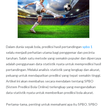
Dalam dunia sepak bola, prediksi hasil pertandingan
spbo 1
selalu menjadi perhatian utama bagi penggemar dan pecinta
taruhan. Salah satu metode yang semakin populer dan dipercaya
adalah penggunaan data statistik nyata untuk memprediksi hasil
pertandingan. Melalui analisis statistik yang lengkap dan akurat,
peluang untuk mendapatkan prediksi yang tepat semakin tinggi.
Artikel ini akan membahas secara mendalam tentang SPBO
(Sistem Prediksi Bola Online) terlengkap yang mengandalkan
data statistik nyata untuk memberikan prediksi bola akurat.
Pertama-tama, penting untuk memahami apa itu SPBO. SPBO