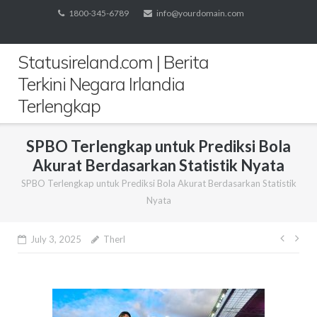
Skip
1800-345-6789
info@yourdomain.com
to
content
Statusireland.com | Berita
Terkini Negara Irlandia
Terlengkap
SPBO Terlengkap untuk Prediksi Bola
Akurat Berdasarkan Statistik Nyata
SPBO Terlengkap untuk Prediksi Bola Akurat Berdasarkan Statistik
Nyata
Post
July 3, 2025
Therl
navig