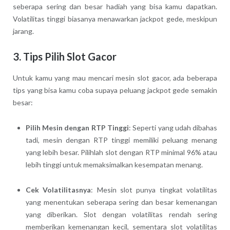
seberapa sering dan besar hadiah yang bisa kamu dapatkan.
Volatilitas tinggi biasanya menawarkan jackpot gede, meskipun
jarang.
3. Tips Pilih Slot Gacor
Untuk kamu yang mau mencari mesin slot gacor, ada beberapa
tips yang bisa kamu coba supaya peluang jackpot gede semakin
besar:
Pilih Mesin dengan RTP Tinggi
: Seperti yang udah dibahas
tadi, mesin dengan RTP tinggi memiliki peluang menang
yang lebih besar. Pilihlah slot dengan RTP minimal 96% atau
lebih tinggi untuk memaksimalkan kesempatan menang.
Cek Volatilitasnya
: Mesin slot punya tingkat volatilitas
yang menentukan seberapa sering dan besar kemenangan
yang diberikan. Slot dengan volatilitas rendah sering
memberikan kemenangan kecil, sementara slot volatilitas