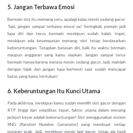
5. Jangan Terbawa Emosi
Bermain slot itu memang seru, apalagi kalau mesin sedang gacor.
Tapi, jangan sampai terbawa emosi ya! Seringkali, pemain jadi
lupa diri dan terus bermain meskipun sudah kalah. Ingat,
meskipun ada kesempatan menang, slot tetap berdasarkan
keberuntungan. Tetapkan batasan diri, baik itu waktu bermain
maupun anggaran yang kamu siapkan. Jangan sampai terus
bermain hanya karena merasa mesin sedang gacor. Jadi, mainlah
dengan bijak dan jangan lupa berhenti saat sudah mencapai
batas yang kamu tentukan!
6. Keberuntungan Itu Kunci Utama
Pada akhirnya, meskipun kamu sudah memilih slot gacor dengan
RTP tinggi dan volatilitas tepat, faktor utama dalam menang
jackpot besar adalah keberuntungan! Slot menggunakan sistem
RNG (Random Number Generator) yang membuat setiap
putaran acak. Jadi, meskipun mesin lagi gacor, tetap aja hasil