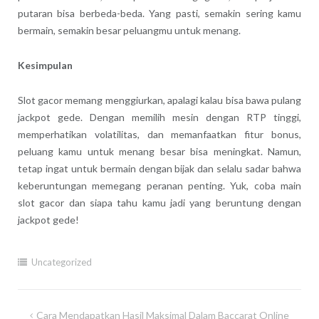
putaran bisa berbeda-beda. Yang pasti, semakin sering kamu
bermain, semakin besar peluangmu untuk menang.
Kesimpulan
Slot gacor memang menggiurkan, apalagi kalau bisa bawa pulang
jackpot gede. Dengan memilih mesin dengan RTP tinggi,
memperhatikan volatilitas, dan memanfaatkan fitur bonus,
peluang kamu untuk menang besar bisa meningkat. Namun,
tetap ingat untuk bermain dengan bijak dan selalu sadar bahwa
keberuntungan memegang peranan penting. Yuk, coba main
slot gacor dan siapa tahu kamu jadi yang beruntung dengan
jackpot gede!
Uncategorized
Post
Cara Mendapatkan Hasil Maksimal Dalam Baccarat Online