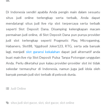
dll.
Di Indonesia sendiri apabila Anda pengin main dalam sesuatu
situs judi online terlengkap serta terbaik, Anda dapat
mendatangi situs judi live rtp slot terpercaya serta terbaik
seperti Slot Deposit Dana. Disamping kelengkapan macam
permainan judi online, di Slot Deposit Dana pun punya provider
judi slot terlengkap seperti Pragmatic Play, Microgaming,
Habanero, Slot88, Yggdrasil Joker123, RTG, serta ada banyak
lagi, menjadi
slot garansi kekalahan
dapat jadi alternatif anda
buat main live rtp Slot Deposit Pulsa Tanpa Potongan unggulan
Anda. Perlu diketahui pun kalau provider-provider slot ini tidak
sekedar termasyhur di Indonesia, namun juga jadi idola oleh
banyak pemain judi slot terbaik di pelosok dunia.
Judi Online
situs judi slot gacor
,
slot
,
slot gacor
,
slot online