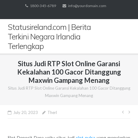
Skip
1800-345-6789
info@yourdomain.com
to
content
Statusireland.com | Berita
Terkini Negara Irlandia
Terlengkap
Situs Judi RTP Slot Online Garansi
Kekalahan 100 Gacor Ditanggung
Maxwin Gampang Menang
Situs Judi RTP Slot Online Garansi Kekalahan 100 Gacor Ditanggung
Maxwin Gampang Menang
Post
July 20, 2023
Therl
navig
Slot Deposit Dana yaitu situs judi
slot pulsa
yang menyiapkan