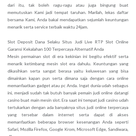
dari itu, tak boleh ragu-ragu atau juga bingung buat
memutuskan Kami jadi tempat taruhan. Marilah, lekas daftar
bersama Kami, Anda bakal mendapatkan sejumlah keuntungan
menarik serta service terbaik waktu 24jam.
Slot Deposit Dana Selaku Situs Judi Live RTP Slot Online
Garansi Kekalahan 100 Terpercaya Alternatif Anda
Mesin permainan slot di era kekinian ini begitu efektif serta
menarik ketimbang mesin slot era dahulu. Keuntungan yang
dikasihkan serta sangat berasa yaitu keluwesan yang bisa
dimainkan kapan pun serta dimana saja dengan cara online
memanfaatkan gadget atau pc Anda. Ingat dunia udah sebagus
ini, menjadi sudah tak butuh banyak pemain judi online datangi
casino buat main mesin slot. Era saat ini tempat judi casino udah
tertukarkan dengan ada banyaknya situs judi online terpercaya
yang tersebar dalam internet serta dapat di akses
memanfaatkan beberapa browser kesenangan Anda seperti
Safari, Mozilla Firefox, Google Krom, Microsoft Edge, Sandiwara,