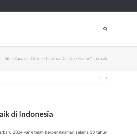
Situs Baccarat Online The Great Chicken Escape™ Terbaik
Post
navigation
ik di Indonesia
rbaru 2024 yang telah berpengalaman selama 10 tahun