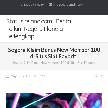
Skip
1800-345-6789
info@yourdomain.com
to
content
Statusireland.com | Berita
Terkini Negara Irlandia
Terlengkap
Segera Klaim Bonus New Member 100
di Situs Slot Favorit!
Segera Klaim Bonus New Member 100 di Situs Slot Favorit!
Post
May 20, 2024
Therl
navig