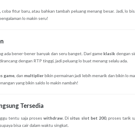
, coba fitur baru, atau bahkan tambah peluang menang besar. Jadi, lo bi
 pengalaman lo makin seru!
en
yang ada bener-bener banyak dan seru banget. Dari game
klasik
dengan si
 dirancang dengan RTP tinggi, jadi peluang lo buat menang selalu ada.
us game
, dan
multiplier
bikin permainan jadi lebih menarik dan bikin lo m
enangan yang bikin saldo lo makin nambah!
ngsung Tersedia
nggu tentu saja proses
withdraw
. Di
situs slot bet 200
, proses tarik 
supaya bisa cair dalam waktu singkat.