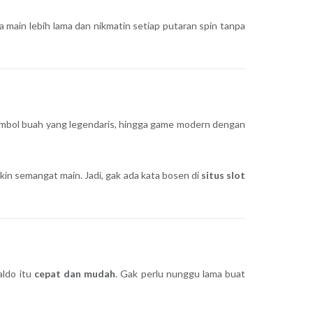
sa main lebih lama dan nikmatin setiap putaran spin tanpa
mbol buah yang legendaris, hingga game modern dengan
akin semangat main. Jadi, gak ada kata bosen di
situs slot
saldo itu
cepat dan mudah
. Gak perlu nunggu lama buat