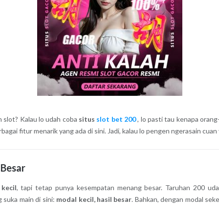
in slot? Kalau lo udah coba
situs
slot bet 200
, lo pasti tau kenapa orang-
agai fitur menarik yang ada di sini. Jadi, kalau lo pengen ngerasain cuan 
 Besar
 kecil
, tapi tetap punya kesempatan menang besar. Taruhan 200 uda
 suka main di sini:
modal kecil, hasil besar
. Bahkan, dengan modal seke