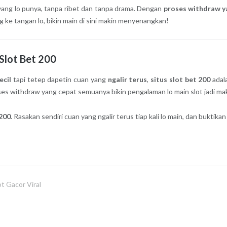
ang lo punya, tanpa ribet dan tanpa drama. Dengan
proses withdraw y
 ke tangan lo, bikin main di sini makin menyenangkan!
 Slot Bet 200
ecil
tapi tetep dapetin cuan yang
ngalir terus
,
situs slot bet 200
adal
ses withdraw yang cepat semuanya bikin pengalaman lo main slot jadi m
 200
. Rasakan sendiri cuan yang ngalir terus tiap kali lo main, dan buktika
t Gacor Viral