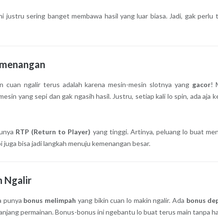
i justru sering banget membawa hasil yang luar biasa. Jadi, gak perlu 
Kemenangan
in cuan ngalir terus adalah karena mesin-mesin slotnya yang
gacor
! 
sin yang sepi dan gak ngasih hasil. Justru, setiap kali lo spin, ada aj
punya
RTP (Return to Player)
yang tinggi. Artinya, peluang lo buat men
i juga bisa jadi langkah menuju kemenangan besar.
 Ngalir
a punya
bonus melimpah
yang bikin cuan lo makin ngalir. Ada
bonus de
epanjang permainan. Bonus-bonus ini ngebantu lo buat terus main tanpa ha