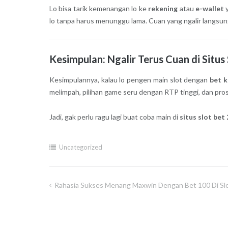
Lo bisa tarik kemenangan lo ke
rekening
atau
e-wallet
y
lo tanpa harus menunggu lama. Cuan yang ngalir langsung
Kesimpulan: Ngalir Terus Cuan di Situs
Kesimpulannya, kalau lo pengen main slot dengan
bet k
melimpah, pilihan game seru dengan RTP tinggi, dan pro
Jadi, gak perlu ragu lagi buat coba main di
situs slot bet
Uncategorized
Rahasia Sukses Menang Maxwin Dengan Bet 100 Di Slo
Post
navigation