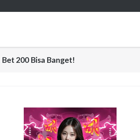
t Bet 200 Bisa Banget!