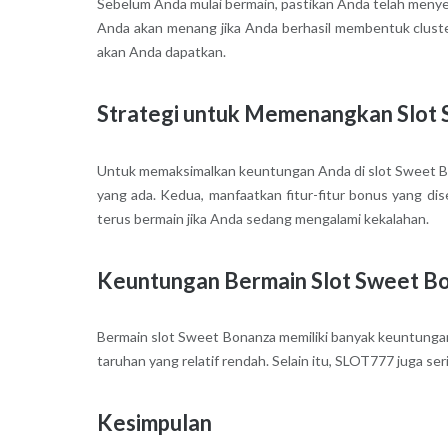
Sebelum Anda mulai bermain, pastikan Anda telah menye
Anda akan menang jika Anda berhasil membentuk cluste
akan Anda dapatkan.
Strategi untuk Memenangkan Slot
Untuk memaksimalkan keuntungan Anda di slot Sweet Bo
yang ada. Kedua, manfaatkan fitur-fitur bonus yang dis
terus bermain jika Anda sedang mengalami kekalahan.
Keuntungan Bermain Slot Sweet B
Bermain slot Sweet Bonanza memiliki banyak keuntungan
taruhan yang relatif rendah. Selain itu, SLOT777 juga
Kesimpulan