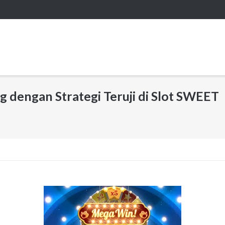
dengan Strategi Teruji di Slot SWEET