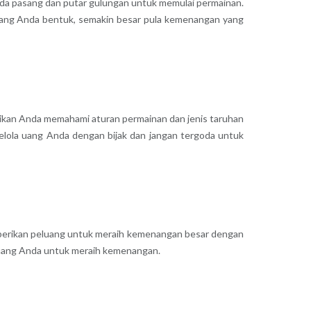
nda pasang dan putar gulungan untuk memulai permainan.
 yang Anda bentuk, semakin besar pula kemenangan yang
ikan Anda memahami aturan permainan dan jenis taruhan
 kelola uang Anda dengan bijak dan jangan tergoda untuk
emberikan peluang untuk meraih kemenangan besar dengan
eluang Anda untuk meraih kemenangan.