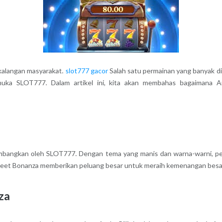
 kalangan masyarakat.
slot777 gacor
Salah satu permainan yang banyak dimi
emuka SLOT777. Dalam artikel ini, kita akan membahas bagaiman
embangkan oleh SLOT777. Dengan tema yang manis dan warna-warni, p
Sweet Bonanza memberikan peluang besar untuk meraih kemenangan besa
za