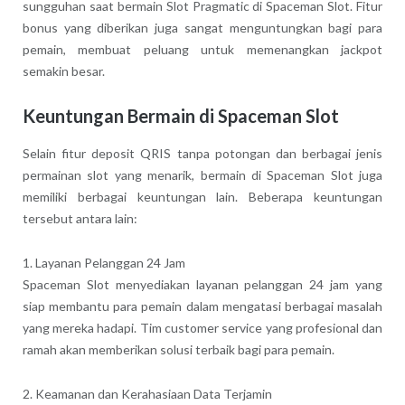
sungguhan saat bermain Slot Pragmatic di Spaceman Slot. Fitur
bonus yang diberikan juga sangat menguntungkan bagi para
pemain, membuat peluang untuk memenangkan jackpot
semakin besar.
Keuntungan Bermain di Spaceman Slot
Selain fitur deposit QRIS tanpa potongan dan berbagai jenis
permainan slot yang menarik, bermain di Spaceman Slot juga
memiliki berbagai keuntungan lain. Beberapa keuntungan
tersebut antara lain:
1. Layanan Pelanggan 24 Jam
Spaceman Slot menyediakan layanan pelanggan 24 jam yang
siap membantu para pemain dalam mengatasi berbagai masalah
yang mereka hadapi. Tim customer service yang profesional dan
ramah akan memberikan solusi terbaik bagi para pemain.
2. Keamanan dan Kerahasiaan Data Terjamin