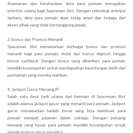
Keamanan dan kerahasiaan data para pemain merupakan
prioritas utama bagi Spaceman Slot. Dengan teknologi enkripsi
terbaru, data para pemain akan tetap aman dan terjaga dari
akses pihak yang tidak bertanggung jawab.
3. Bonus dan Promosi Menarik
Spaceman Slot menawarkan berbagai bonus dan promosi
menarik bagi para pemain, mulai dari bonus deposit hingga
bonus cashback. Dengan bonus yang diberikan, para pemain
memiliki kesempatan untuk mendapatkan keuntungan lebih dari
permainan yang mereka mainkan.
4. Jackpot Gacor MenangJP
Salah satu daya tarik utama dari bermain di Spaceman Slot
adalah adanya jackpot gacor yang menanti para pemain. Jackpot
gacor menawarkan hadiah besar yang bisa membuat para
pemain menjadi jutawan dalam sekejap. Dengan peluang
menang yang besar, para pemain memiliki kesempatan untuk
meraih jackpot gacor tersebut.