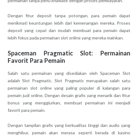
permainan tanpa perlu khawatir dengan proses pembayaran.
Dengan fitur deposit tanpa potongan, para pemain dapat
menikmati keuntungan lebih dari kemenangan mereka. Proses
deposit yang cepat dan mudah membuat para pemain dapat
lebih fokus pada permainan slot online yang mereka mainkan.
Spaceman Pragmatic Slot: Permainan
Favorit Para Pemain
Salah satu permainan yang disediakan oleh Spaceman Slot
adalah Slot Pragmatic. Slot Pragmatic merupakan salah satu
permainan slot online yang paling populer di kalangan para
pemain judi online. Dengan desain grafis yang menarik dan fitur
bonus yang menggiurkan, membuat permainan ini menjadi
favorit para pemain.
Dengan tampilan grafis yang berkualitas tinggi dan audio yang
menghibur, pemain akan merasa seperti berada di kasino