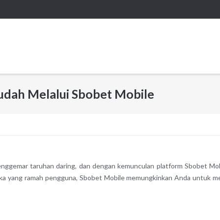
dah Melalui Sbobet Mobile
enggemar taruhan daring, dan dengan kemunculan platform Sbobet Mobi
rmuka yang ramah pengguna, Sbobet Mobile memungkinkan Anda untuk m