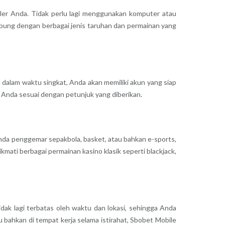
ler Anda. Tidak perlu lagi menggunakan komputer atau
ubung dengan berbagai jenis taruhan dan permainan yang
 dalam waktu singkat, Anda akan memiliki akun yang siap
 Anda sesuai dengan petunjuk yang diberikan.
Anda penggemar sepakbola, basket, atau bahkan e-sports,
mati berbagai permainan kasino klasik seperti blackjack,
dak lagi terbatas oleh waktu dan lokasi, sehingga Anda
 bahkan di tempat kerja selama istirahat, Sbobet Mobile