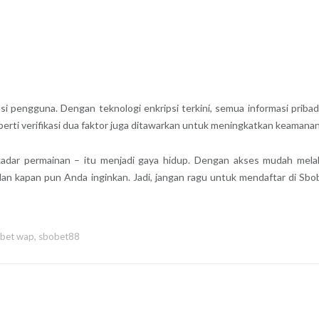
 pengguna. Dengan teknologi enkripsi terkini, semua informasi pribad
perti verifikasi dua faktor juga ditawarkan untuk meningkatkan keamana
kadar permainan – itu menjadi gaya hidup. Dengan akses mudah melal
dan kapan pun Anda inginkan. Jadi, jangan ragu untuk mendaftar di Sbo
bet wap
,
sbobet88