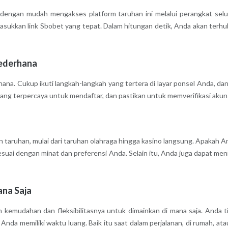
 dengan mudah mengakses platform taruhan ini melalui perangkat selu
masukkan link Sbobet yang tepat. Dalam hitungan detik, Anda akan terh
ederhana
ana. Cukup ikuti langkah-langkah yang tertera di layar ponsel Anda, dan
ang terpercaya untuk mendaftar, dan pastikan untuk memverifikasi akun
taruhan, mulai dari taruhan olahraga hingga kasino langsung. Apakah 
ai dengan minat dan preferensi Anda. Selain itu, Anda juga dapat menik
ana Saja
 kemudahan dan fleksibilitasnya untuk dimainkan di mana saja. Anda ti
a memiliki waktu luang. Baik itu saat dalam perjalanan, di rumah, atau