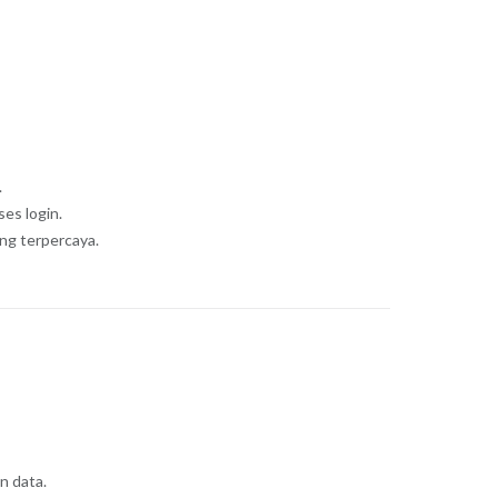
.
es login.
ng terpercaya.
n data.