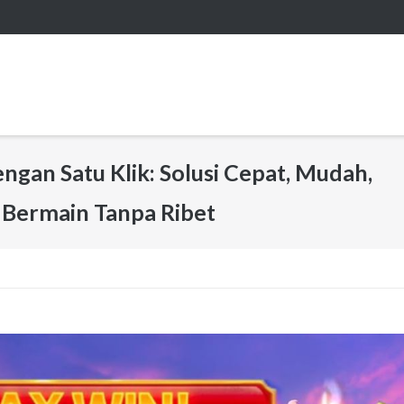
ngan Satu Klik: Solusi Cepat, Mudah,
 Bermain Tanpa Ribet