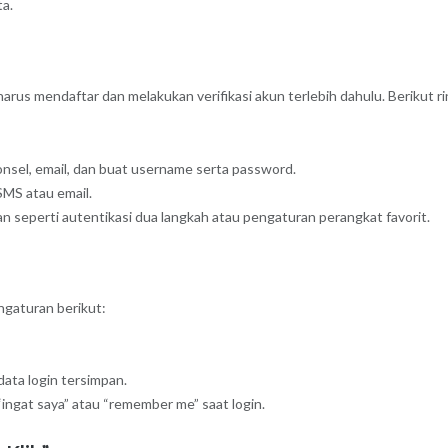
ta.
 harus mendaftar dan melakukan verifikasi akun terlebih dahulu. Berikut 
 ponsel, email, dan buat username serta password.
SMS atau email.
an seperti autentikasi dua langkah atau pengaturan perangkat favorit.
engaturan berikut:
data login tersimpan.
 “ingat saya” atau “remember me” saat login.