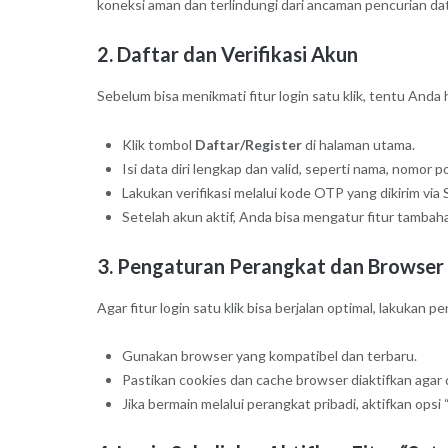
koneksi aman dan terlindungi dari ancaman pencurian da
2. Daftar dan Verifikasi Akun
Sebelum bisa menikmati fitur login satu klik, tentu Anda
Klik tombol
Daftar/Register
di halaman utama.
Isi data diri lengkap dan valid, seperti nama, nomor
Lakukan verifikasi melalui kode OTP yang dikirim via 
Setelah akun aktif, Anda bisa mengatur fitur tambah
3. Pengaturan Perangkat dan Browser
Agar fitur login satu klik bisa berjalan optimal, lakukan p
Gunakan browser yang kompatibel dan terbaru.
Pastikan cookies dan cache browser diaktifkan agar 
Jika bermain melalui perangkat pribadi, aktifkan opsi