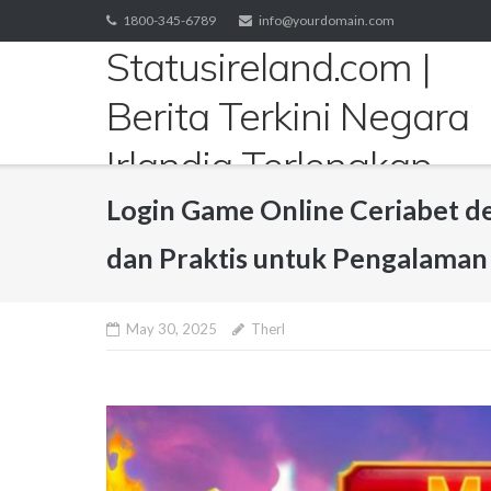
Skip
1800-345-6789
info@yourdomain.com
to
Statusireland.com |
content
Berita Terkini Negara
Irlandia Terlengkap
Login Game Online Ceriabet de
dan Praktis untuk Pengalaman
May 30, 2025
Therl