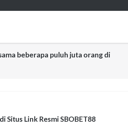
 sama beberapa puluh juta orang di
i Situs Link Resmi SBOBET88