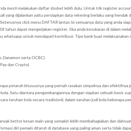
nda mesti melakukan daftar sbobet lebih dulu. Untuk trik register acco
ali yang dijalankan yaitu persiapkan data rekening berlaku yang hendak 
 Seterusnya click menu DAFTAR lantas isi semuanya data yang anda sia
 18 tahun dapat mengerjakan register. JIka anda kesukaran di dalam mel
u whatsapp untuk mendapati kontribusi. Tipe bank buat melaksanakan da
ah, Danamon serta OCBC)
Pay dan Crypto)
erapa petaruh khususnya yang pernah rasakan simpelnya dan efektifnya ju
bola. Satu diantara pengembangannya dengan siapkan sebuah basis supa
cara taruhan bola secara tradisionil, dalam taruhan judi bola beberapa p
banyak bettor kesan main yang semakin lebih membahagiakan dan dahsyat.
rmasi diri pemain ditaruh di database yang paling aman serta tidak dapat 