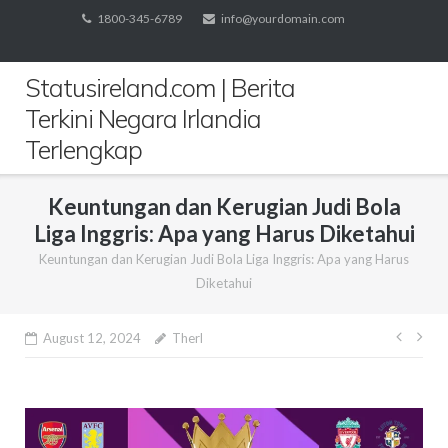
Skip
1800-345-6789
info@yourdomain.com
to
content
Statusireland.com | Berita
Terkini Negara Irlandia
Terlengkap
Keuntungan dan Kerugian Judi Bola
Liga Inggris: Apa yang Harus Diketahui
Keuntungan dan Kerugian Judi Bola Liga Inggris: Apa yang Harus
Diketahui
Post
August 12, 2024
Therl
navig