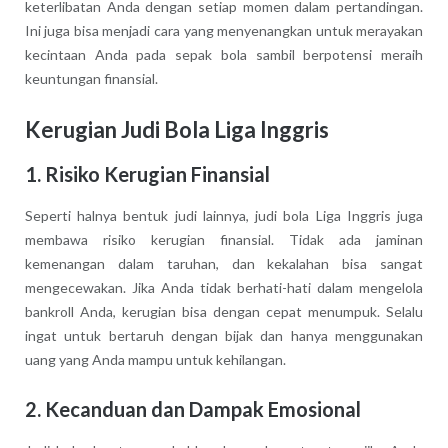
keterlibatan Anda dengan setiap momen dalam pertandingan.
Ini juga bisa menjadi cara yang menyenangkan untuk merayakan
kecintaan Anda pada sepak bola sambil berpotensi meraih
keuntungan finansial.
Kerugian Judi Bola Liga Inggris
1. Risiko Kerugian Finansial
Seperti halnya bentuk judi lainnya, judi bola Liga Inggris juga
membawa risiko kerugian finansial. Tidak ada jaminan
kemenangan dalam taruhan, dan kekalahan bisa sangat
mengecewakan. Jika Anda tidak berhati-hati dalam mengelola
bankroll Anda, kerugian bisa dengan cepat menumpuk. Selalu
ingat untuk bertaruh dengan bijak dan hanya menggunakan
uang yang Anda mampu untuk kehilangan.
2. Kecanduan dan Dampak Emosional