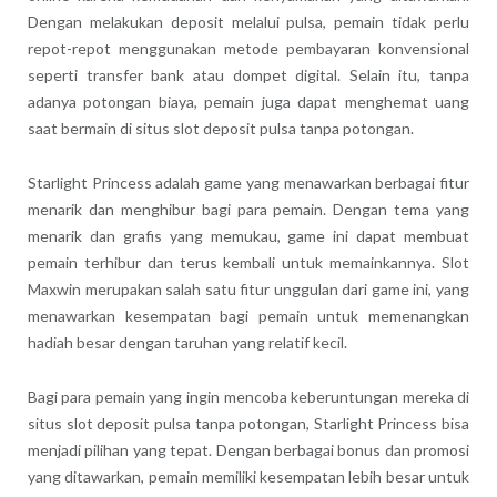
Dengan melakukan deposit melalui pulsa, pemain tidak perlu
repot-repot menggunakan metode pembayaran konvensional
seperti transfer bank atau dompet digital. Selain itu, tanpa
adanya potongan biaya, pemain juga dapat menghemat uang
saat bermain di situs slot deposit pulsa tanpa potongan.
Starlight Princess adalah game yang menawarkan berbagai fitur
menarik dan menghibur bagi para pemain. Dengan tema yang
menarik dan grafis yang memukau, game ini dapat membuat
pemain terhibur dan terus kembali untuk memainkannya. Slot
Maxwin merupakan salah satu fitur unggulan dari game ini, yang
menawarkan kesempatan bagi pemain untuk memenangkan
hadiah besar dengan taruhan yang relatif kecil.
Bagi para pemain yang ingin mencoba keberuntungan mereka di
situs slot deposit pulsa tanpa potongan, Starlight Princess bisa
menjadi pilihan yang tepat. Dengan berbagai bonus dan promosi
yang ditawarkan, pemain memiliki kesempatan lebih besar untuk