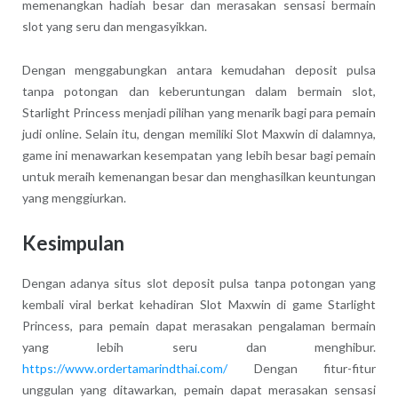
memenangkan hadiah besar dan merasakan sensasi bermain
slot yang seru dan mengasyikkan.
Dengan menggabungkan antara kemudahan deposit pulsa
tanpa potongan dan keberuntungan dalam bermain slot,
Starlight Princess menjadi pilihan yang menarik bagi para pemain
judi online. Selain itu, dengan memiliki Slot Maxwin di dalamnya,
game ini menawarkan kesempatan yang lebih besar bagi pemain
untuk meraih kemenangan besar dan menghasilkan keuntungan
yang menggiurkan.
Kesimpulan
Dengan adanya situs slot deposit pulsa tanpa potongan yang
kembali viral berkat kehadiran Slot Maxwin di game Starlight
Princess, para pemain dapat merasakan pengalaman bermain
yang lebih seru dan menghibur.
https://www.ordertamarindthai.com/
Dengan fitur-fitur
unggulan yang ditawarkan, pemain dapat merasakan sensasi