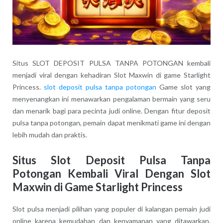
Situs SLOT DEPOSIT PULSA TANPA POTONGAN kembali
menjadi viral dengan kehadiran Slot Maxwin di game Starlight
Princess.
slot deposit pulsa tanpa potongan
Game slot yang
menyenangkan ini menawarkan pengalaman bermain yang seru
dan menarik bagi para pecinta judi online. Dengan fitur deposit
pulsa tanpa potongan, pemain dapat menikmati game ini dengan
lebih mudah dan praktis.
Situs Slot Deposit Pulsa Tanpa
Potongan Kembali Viral Dengan Slot
Maxwin di Game Starlight Princess
Slot pulsa menjadi pilihan yang populer di kalangan pemain judi
online karena kemudahan dan kenyamanan yang ditawarkan.