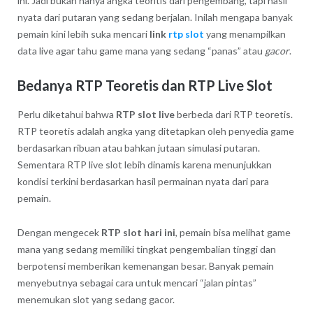
ini. Jadi bukan hanya angka teoritis dari pengembang, tapi hasil
nyata dari putaran yang sedang berjalan. Inilah mengapa banyak
pemain kini lebih suka mencari
link
rtp slot
yang menampilkan
data live agar tahu game mana yang sedang “panas” atau
gacor
.
Bedanya RTP Teoretis dan RTP Live Slot
Perlu diketahui bahwa
RTP slot live
berbeda dari RTP teoretis.
RTP teoretis adalah angka yang ditetapkan oleh penyedia game
berdasarkan ribuan atau bahkan jutaan simulasi putaran.
Sementara RTP live slot lebih dinamis karena menunjukkan
kondisi terkini berdasarkan hasil permainan nyata dari para
pemain.
Dengan mengecek
RTP slot hari ini
, pemain bisa melihat game
mana yang sedang memiliki tingkat pengembalian tinggi dan
berpotensi memberikan kemenangan besar. Banyak pemain
menyebutnya sebagai cara untuk mencari “jalan pintas”
menemukan slot yang sedang gacor.