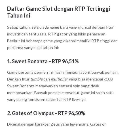
Daftar Game Slot dengan RTP Tertinggi
Tahun Ini
Setiap tahun, selalu ada game baru yang muncul dengan fitur
inovatif dan tentu saja,
RTP gacor
yang bikin penasaran.
Berikut ini beberapa game yang dikenal memiliki RTP tinggi dan
performa yang solid tahun ini:
1.
Sweet Bonanza – RTP 96,51%
Game bertema permen ini masih menjadi favorit banyak pemain.
Dengan fitur
tumble
dan
multiplier
yang bisa mencapai x100,
Sweet Bonanza menawarkan sensasi spin yang tidak
membosankan. Banyak pemain menyebut game ini salah satu
yang paling konsisten dalam hal RTP live-nya.
2.
Gates of Olympus – RTP 96,50%
Dikenal dengan karakter Zeus yang legendaris, Gates of