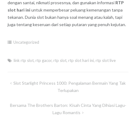
dengan santai, nikmati prosesnya, dan gunakan informasi
RTP
slot hari ini
untuk memperbesar peluang kemenangan tanpa
tekanan. Dunia slot bukan hanya soal menang atau kalah, tapi
juga tentang keseruan dari setiap putaran yang penuh kejutan.
Uncategorized
link rtp slot
,
rtp gacor
,
rtp slot
,
rtp slot hari ini
,
rtp slot live
Post
Slot Starlight Princess 1000: Pengalaman Bermain Yang Tak
navigation
Terlupakan
Bersama The Brothers Barton: Kisah Cinta Yang Dihiasi Lagu-
Lagu Romantis