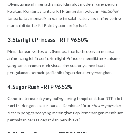
Olympus masih menjadi simbol dari slot modern yang penuh
kejutan. Kombinasi antara RTP tinggi dan peluang
multiplier
tanpa batas menjadikan game ini salah satu yang paling sering
muncul di daftar RTP slot gacor setiap hari.
3.
Starlight Princess – RTP 96,50%
Mirip dengan Gates of Olympus, tapi hadir dengan nuansa
anime yang lebih ceria. Starlight Princess memiliki mekanisme
yang sama, namun efek visual dan suaranya membuat
pengalaman bermain jadi lebih ringan dan menyenangkan.
4.
Sugar Rush – RTP 96,52%
Game ini termasuk yang paling sering tampil di daftar
RTP slot
hari ini
dengan status panas. Kombinasi fitur
cluster pays
dan
sistem pengganda yang meningkat tiap kemenangan membuat
permainan terasa cepat dan penuh aksi.