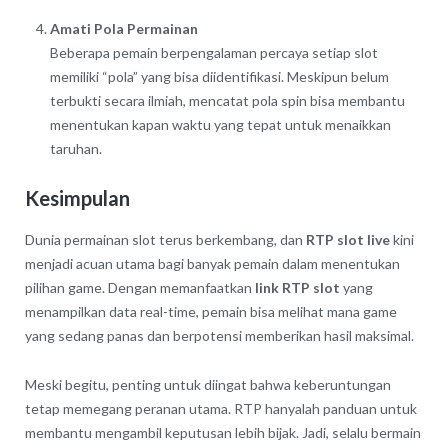
Amati Pola Permainan
Beberapa pemain berpengalaman percaya setiap slot
memiliki “pola” yang bisa diidentifikasi. Meskipun belum
terbukti secara ilmiah, mencatat pola spin bisa membantu
menentukan kapan waktu yang tepat untuk menaikkan
taruhan.
Kesimpulan
Dunia permainan slot terus berkembang, dan
RTP slot live
kini
menjadi acuan utama bagi banyak pemain dalam menentukan
pilihan game. Dengan memanfaatkan
link RTP slot
yang
menampilkan data real-time, pemain bisa melihat mana game
yang sedang panas dan berpotensi memberikan hasil maksimal.
Meski begitu, penting untuk diingat bahwa keberuntungan
tetap memegang peranan utama. RTP hanyalah panduan untuk
membantu mengambil keputusan lebih bijak. Jadi, selalu bermain