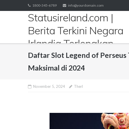
Skip
1800-345-6789
info@yourdomain.com
to
Statusireland.com |
content
Berita Terkini Negara
Irlandia Terlengkap
Daftar Slot Legend of Perseu
Maksimal di 2024
November 5, 2024
Therl