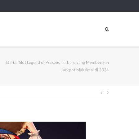
Daftar Slot Legend of Perseus Terbaru yang Memberikan
Jackpot Maksimal di 2024
Post
navigation