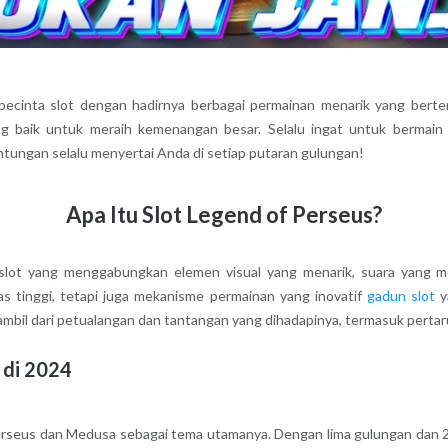
pecinta slot dengan hadirnya berbagai permainan menarik yang bert
ng baik untuk meraih kemenangan besar. Selalu ingat untuk bermai
untungan selalu menyertai Anda di setiap putaran gulungan!
Apa Itu Slot Legend of Perseus?
lot yang menggabungkan elemen visual yang menarik, suara yang men
as tinggi, tetapi juga mekanisme permainan yang inovatif
gadun slot
y
diambil dari petualangan dan tantangan yang dihadapinya, termasuk per
 di 2024
Perseus dan Medusa sebagai tema utamanya. Dengan lima gulungan dan 25