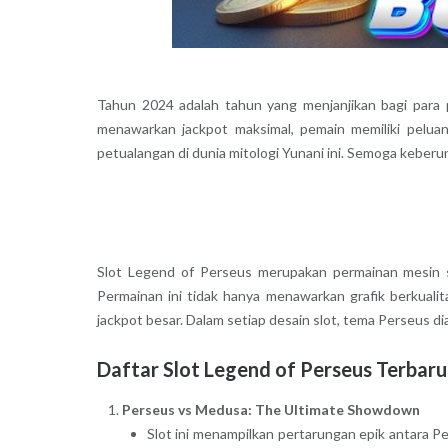
Tahun 2024 adalah tahun yang menjanjikan bagi para 
menawarkan jackpot maksimal, pemain memiliki pelua
petualangan di dunia mitologi Yunani ini. Semoga keber
Slot Legend of Perseus merupakan permainan mesin s
Permainan ini tidak hanya menawarkan grafik berkualit
jackpot besar. Dalam setiap desain slot, tema Perseus 
Daftar Slot Legend of Perseus Terbaru
Perseus vs Medusa: The Ultimate Showdown
Slot ini menampilkan pertarungan epik antara 