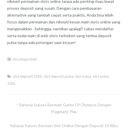
nikmati permainan slots online tanpa ada penting risau lewat
proses deposit yang susah. Dengan cara pembayaran
alternative yang tambah cepat serta praktis, Anda bisa lebih
focus dalam permainan dan nikmati kesan main slots online yang
mengenakkan . Sehingga, nantikan apalagi? Lekas mendaftar
serta mulai main di web slots terbeken yang terima deposit
pulsa tanpa ada potongan saat ini pun!
Uncategorized
slot deposit 10rb
,
slot deposit pulsa
,
slot pulsa
,
slot pulsa
10rb
Post
Rahasia Sukses Bermain Gates Of Olympus Dengan
navigation
Pragmatic Play
Rahasia Sukses Bermain Slot Online Dengan Deposit 10 Ribu