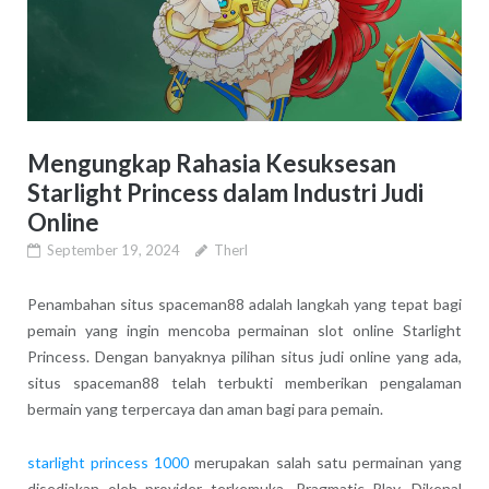
Mengungkap Rahasia Kesuksesan
Starlight Princess dalam Industri Judi
Online
September 19, 2024
Therl
Penambahan situs spaceman88 adalah langkah yang tepat bagi
pemain yang ingin mencoba permainan slot online Starlight
Princess. Dengan banyaknya pilihan situs judi online yang ada,
situs spaceman88 telah terbukti memberikan pengalaman
bermain yang terpercaya dan aman bagi para pemain.
starlight princess 1000
merupakan salah satu permainan yang
disediakan oleh provider terkemuka, Pragmatic Play. Dikenal