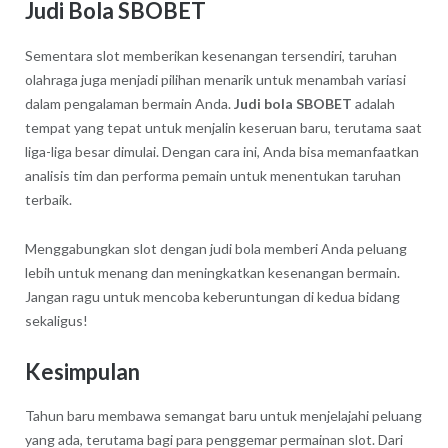
Judi Bola SBOBET
Sementara slot memberikan kesenangan tersendiri, taruhan
olahraga juga menjadi pilihan menarik untuk menambah variasi
dalam pengalaman bermain Anda.
Judi bola SBOBET
adalah
tempat yang tepat untuk menjalin keseruan baru, terutama saat
liga-liga besar dimulai. Dengan cara ini, Anda bisa memanfaatkan
analisis tim dan performa pemain untuk menentukan taruhan
terbaik.
Menggabungkan slot dengan judi bola memberi Anda peluang
lebih untuk menang dan meningkatkan kesenangan bermain.
Jangan ragu untuk mencoba keberuntungan di kedua bidang
sekaligus!
Kesimpulan
Tahun baru membawa semangat baru untuk menjelajahi peluang
yang ada, terutama bagi para penggemar permainan slot. Dari