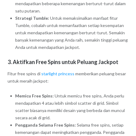
mendapatkan beberapa kemenangan berturut-turut dalam
satu putaran.
Strategi Tumble:
Untuk memaksimalkan manfaat fitur
Tumble, cobalah untuk memanfaatkan setiap kesempatan
untuk mendapatkan kemenangan berturut-turut. Semakin
banyak kemenangan yang Anda raih, semakin tinggi peluang
Anda untuk mendapatkan jackpot.
3.
Aktifkan Free Spins untuk Peluang Jackpot
Fitur free spins di
starlight princess
memberikan peluang besar
untuk meraih jackpot:
Memicu Free Spins:
Untuk memicu free spins, Anda perlu
mendapatkan 4 atau lebih simbol scatter di grid. Simbol
scatter biasanya memiliki desain yang berbeda dan muncul
secara acak di grid.
Pengganda Selama Free Spins:
Selama free spins, setiap
kemenangan dapat meningkatkan pengganda. Pengganda