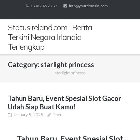
Skip
1800-345-6789
info@yourdomain.com
to
content
Statusireland.com | Berita
Terkini Negara Irlandia
Terlengkap
Category:
starlight princess
starlight princess
Tahun Baru, Event Spesial Slot Gacor
Udah Siap Buat Kamu!
January 5, 2025
Therl
Tahun Baru, Event Spesial Slot