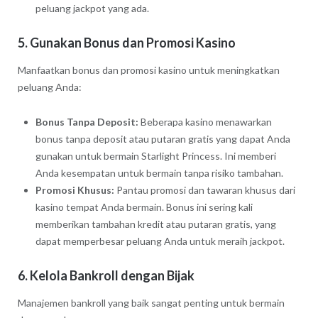
peluang jackpot yang ada.
5.
Gunakan Bonus dan Promosi Kasino
Manfaatkan bonus dan promosi kasino untuk meningkatkan
peluang Anda:
Bonus Tanpa Deposit:
Beberapa kasino menawarkan
bonus tanpa deposit atau putaran gratis yang dapat Anda
gunakan untuk bermain Starlight Princess. Ini memberi
Anda kesempatan untuk bermain tanpa risiko tambahan.
Promosi Khusus:
Pantau promosi dan tawaran khusus dari
kasino tempat Anda bermain. Bonus ini sering kali
memberikan tambahan kredit atau putaran gratis, yang
dapat memperbesar peluang Anda untuk meraih jackpot.
6.
Kelola Bankroll dengan Bijak
Manajemen bankroll yang baik sangat penting untuk bermain