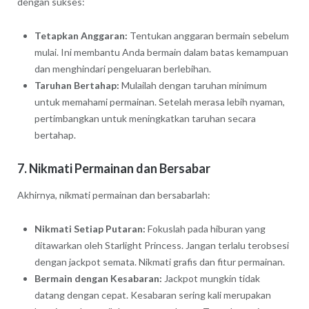
dengan sukses:
Tetapkan Anggaran:
Tentukan anggaran bermain sebelum
mulai. Ini membantu Anda bermain dalam batas kemampuan
dan menghindari pengeluaran berlebihan.
Taruhan Bertahap:
Mulailah dengan taruhan minimum
untuk memahami permainan. Setelah merasa lebih nyaman,
pertimbangkan untuk meningkatkan taruhan secara
bertahap.
7.
Nikmati Permainan dan Bersabar
Akhirnya, nikmati permainan dan bersabarlah:
Nikmati Setiap Putaran:
Fokuslah pada hiburan yang
ditawarkan oleh Starlight Princess. Jangan terlalu terobsesi
dengan jackpot semata. Nikmati grafis dan fitur permainan.
Bermain dengan Kesabaran:
Jackpot mungkin tidak
datang dengan cepat. Kesabaran sering kali merupakan