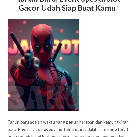
Gacor Udah Siap Buat Kamu!
Tahun baru adalah waktu yang penuh harapan dan kemungkinan
baru. Bagi para penggemar judi online, ini adalah saat yang tepat
untuk menjelajahi berbagai mesin slot gacor yang menawarkan