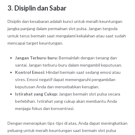
3. Disiplin dan Sabar
Disiplin dan kesabaran adalah kunci untuk meraih keuntungan
jangka panjang dalam permainan slot pulsa. Jangan tergoda
untuk terus bermain saat mengalami kekalahan atau saat sudah
mencapai target keuntungan.
Jangan Terburu-buru:
Bermainlah dengan tenang dan
santai. Jangan terburu-buru dalam mengambil keputusan.
Kontrol Emosi:
Hindari bermain saat sedang emosi atau
stres. Emosi negatif dapat memengaruhi pengambilan
keputusan Anda dan menyebabkan kerugian.
Istirahat yang Cukup:
Jangan bermain slot pulsa secara
berlebihan. Istirahat yang cukup akan membantu Anda
menjaga fokus dan konsentrasi.
Dengan menerapkan tips-tips di atas, Anda dapat meningkatkan
peluang untuk meraih keuntungan saat bermain slot pulsa