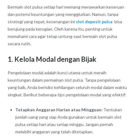
Bermain slot pulsa setiap hari memang menawarkan keseruan
dan potensi keuntungan yang menggiurkan. Namun, tanpa
strategi yang tepat, kesenangan ini
slot deposit pulsa
bisa
berujung pada kerugian. Oleh karena itu, penting untuk
memahami cara agar tetap untung saat bermain slot pulsa
secara rutin.
1. Kelola Modal dengan Bijak
Pengelolaan modal adalah kunci utama untuk meraih
keuntungan dalam permainan slot pulsa. Tanpa pengelolaan
yang baik, Anda berisiko kehilangan seluruh modal dalam waktu
singkat. Berikut beberapa tips pengelolaan modal yang efektif:
Tetapkan Anggaran Harian atau Mingguan:
Tentukan
jumlah uang yang siap Anda gunakan untuk bermain slot
pulsa setiap hari atau setiap minggu. Jangan pernah
melebihi anggaran yang telah ditetapkan.