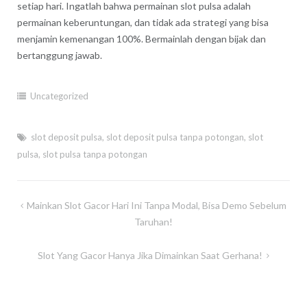
setiap hari. Ingatlah bahwa permainan slot pulsa adalah
permainan keberuntungan, dan tidak ada strategi yang bisa
menjamin kemenangan 100%. Bermainlah dengan bijak dan
bertanggung jawab.
Uncategorized
slot deposit pulsa
,
slot deposit pulsa tanpa potongan
,
slot
pulsa
,
slot pulsa tanpa potongan
Post
Mainkan Slot Gacor Hari Ini Tanpa Modal, Bisa Demo Sebelum
navigation
Taruhan!
Slot Yang Gacor Hanya Jika Dimainkan Saat Gerhana!