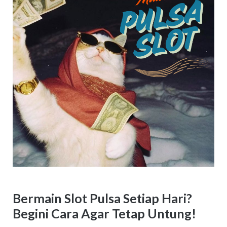
Bermain Slot Pulsa Setiap Hari?
Begini Cara Agar Tetap Untung!