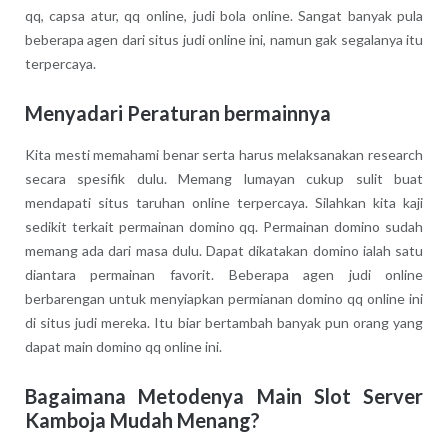
qq, capsa atur, qq online, judi bola online. Sangat banyak pula
beberapa agen dari situs judi online ini, namun gak segalanya itu
terpercaya.
Menyadari Peraturan bermainnya
Kita mesti memahami benar serta harus melaksanakan research
secara spesifik dulu. Memang lumayan cukup sulit buat
mendapati situs taruhan online terpercaya. Silahkan kita kaji
sedikit terkait permainan domino qq. Permainan domino sudah
memang ada dari masa dulu. Dapat dikatakan domino ialah satu
diantara permainan favorit. Beberapa agen judi online
berbarengan untuk menyiapkan permianan domino qq online ini
di situs judi mereka. Itu biar bertambah banyak pun orang yang
dapat main domino qq online ini.
Bagaimana Metodenya Main Slot Server
Kamboja Mudah Menang?