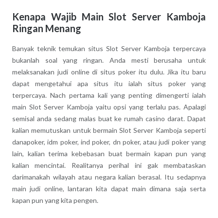
Kenapa Wajib Main Slot Server Kamboja
Ringan Menang
Banyak teknik temukan situs Slot Server Kamboja terpercaya
bukanlah soal yang ringan. Anda mesti berusaha untuk
melaksanakan judi online di situs poker itu dulu. Jika itu baru
dapat mengetahui apa situs itu ialah situs poker yang
terpercaya. Nach pertama kali yang penting dimengerti ialah
main Slot Server Kamboja yaitu opsi yang terlalu pas. Apalagi
semisal anda sedang malas buat ke rumah casino darat. Dapat
kalian memutuskan untuk bermain Slot Server Kamboja seperti
danapoker, idm poker, ind poker, dn poker, atau judi poker yang
lain, kalian terima kebebasan buat bermain kapan pun yang
kalian mencintai. Realitanya perihal ini gak membataskan
darimanakah wilayah atau negara kalian berasal. Itu sedapnya
main judi online, lantaran kita dapat main dimana saja serta
kapan pun yang kita pengen.