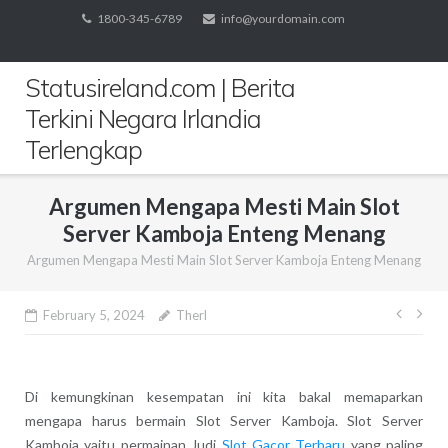
Skip
1800-345-6789
info@yourdomain.com
to
content
Statusireland.com | Berita
Terkini Negara Irlandia
Terlengkap
Argumen Mengapa Mesti Main Slot
Server Kamboja Enteng Menang
Argumen Mengapa Mesti Main Slot Server Kamboja Enteng Menang
Post
February 5, 2024
Therl
navig
Di kemungkinan kesempatan ini kita bakal memaparkan
mengapa harus bermain Slot Server Kamboja. Slot Server
Kamboja yaitu permainan Judi
Slot Gacor Terbaru
yang paling