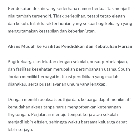
Pendekatan desain yang sederhana namun berkualitas menjadi
nilai tambah tersendiri. Tidak berlebihan, tetapi tetap elegan
dan kokoh. Inilah karakter hunian yang sesuai bagi keluarga yang
mengutamakan kestabilan dan keberlanjutan.
Akses Mudah ke Fasilitas Pendidikan dan Kebutuhan Harian
Bagi keluarga, kedekatan dengan sekolah, pusat perbelanjaan,
dan fasilitas kesehatan merupakan pertimbangan utama. South
Jordan memiliki berbagai institusi pendidikan yang mudah
dijangkau, serta pusat layanan umum yang lengkap.
Dengan memilih peaksatsouthjordan, keluarga dapat menikmati
kemudahan akses tanpa harus mengorbankan ketenangan
lingkungan. Perjalanan menuju tempat kerja atau sekolah
menjadi lebih efisien, sehingga waktu bersama keluarga dapat
lebih terjaga.