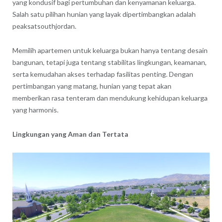
yang kondusif bagi pertumbuhan dan kenyamanan keluarga.
Salah satu pilihan hunian yang layak dipertimbangkan adalah
peaksatsouthjordan.
Memilih apartemen untuk keluarga bukan hanya tentang desain
bangunan, tetapi juga tentang stabilitas lingkungan, keamanan,
serta kemudahan akses terhadap fasilitas penting. Dengan
pertimbangan yang matang, hunian yang tepat akan
memberikan rasa tenteram dan mendukung kehidupan keluarga
yang harmonis.
Lingkungan yang Aman dan Tertata