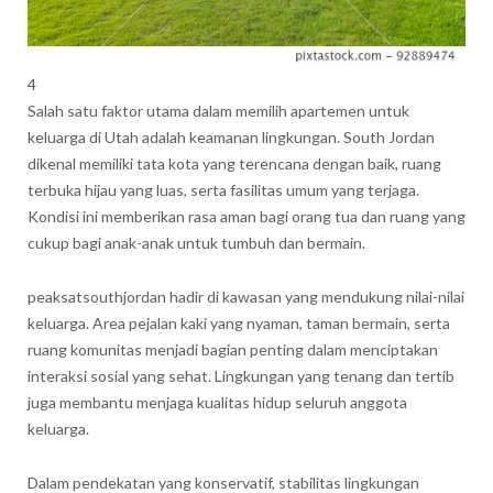
4
Salah satu faktor utama dalam memilih apartemen untuk
keluarga di Utah adalah keamanan lingkungan. South Jordan
dikenal memiliki tata kota yang terencana dengan baik, ruang
terbuka hijau yang luas, serta fasilitas umum yang terjaga.
Kondisi ini memberikan rasa aman bagi orang tua dan ruang yang
cukup bagi anak-anak untuk tumbuh dan bermain.
peaksatsouthjordan hadir di kawasan yang mendukung nilai-nilai
keluarga. Area pejalan kaki yang nyaman, taman bermain, serta
ruang komunitas menjadi bagian penting dalam menciptakan
interaksi sosial yang sehat. Lingkungan yang tenang dan tertib
juga membantu menjaga kualitas hidup seluruh anggota
keluarga.
Dalam pendekatan yang konservatif, stabilitas lingkungan