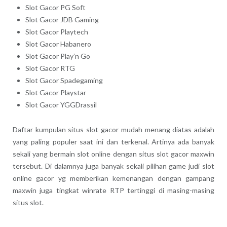
Slot Gacor PG Soft
Slot Gacor JDB Gaming
Slot Gacor Playtech
Slot Gacor Habanero
Slot Gacor Play’n Go
Slot Gacor RTG
Slot Gacor Spadegaming
Slot Gacor Playstar
Slot Gacor YGGDrassil
Daftar kumpulan situs slot gacor mudah menang diatas adalah
yang paling populer saat ini dan terkenal. Artinya ada banyak
sekali yang bermain slot online dengan situs slot gacor maxwin
tersebut. Di dalamnya juga banyak sekali pilihan game judi slot
online gacor yg memberikan kemenangan dengan gampang
maxwin juga tingkat winrate RTP tertinggi di masing-masing
situs slot.