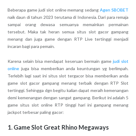
Beberapa game judi slot online memang sedang
Agen SBOBET
naik daun di tahun 2023 terutama di Indonesia. Dari para remaja
sampai orang dewasa semuanya memainkan permainan
tersebut. Maka tak heran semua situs slot gacor gampang
menang dan juga game dengan RTP Live tertinggi menjadi
incaran bagi para pemain.
Karena selain bisa mendapat keseruan bermain game
judi slot
online
juga bisa memberikan anda keuntungan yg berlimpah.
Terlebih lagi saat ini situs slot tergacor bisa memberikan anda
game slot gacor gampang menang terbaik dengan RTP Slot
tertinggi. Sehingga dgn begitu kalian dapat meraih kemenangan
demi kemenangan dengan sangat gampang. Berikut ini adalah 5
game situs slot online RTP tinggi hari ini gampang menang
jackpot terbesar paling gacor:
1. Game Slot Great Rhino Megaways