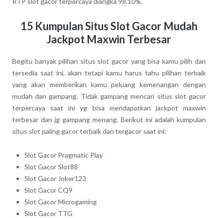
RTP slot gacor terpercaya diangka 98.10%.
15 Kumpulan Situs Slot Gacor Mudah
Jackpot Maxwin Terbesar
Begitu banyak pilihan situs slot gacor yang bisa kamu pilih dan
tersedia saat ini, akan tetapi kamu harus tahu pilihan terbaik
yang akan memberikan kamu peluang kemenangan dengan
mudah dan gampang. Tidak gampang mencari situs slot gacor
terpercaya saat ini yg bisa mendapatkan jackpot maxwin
terbesar dan jg gampang menang. Berikut ini adalah kumpulan
situs slot paling gacor terbaik dan tergacor saat ini:
Slot Gacor Pragmatic Play
Slot Gacor Slot88
Slot Gacor Joker123
Slot Gacor CQ9
Slot Gacor Microgaming
Slot Gacor TTG